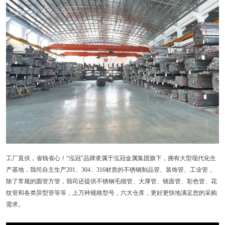
工厂直供，省钱省心！“泓冠”品牌隶属于泓冠金属集团旗下，拥有大型现代化生
产基地，我司自主生产201、304、316材质的不锈钢制品管、装饰管、工业管，
除了常规的圆管方管，我司还提供不锈钢毛细管、大厚管、镜面管、彩色管、花
纹管和各类异型管等等，上万种规格型号，六大仓库，更好更快地满足您的采购
需求。