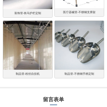
医疗器械管-不锈钢支撑架
装饰管-铁马护栏定制
制品管-不锈钢手柄定制
制品管-粉丝自挂机
留言表单