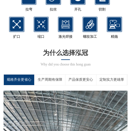
拉弯
拉丝
开孔
切割
扩口
缩口
激光焊接
螺纹加工
精抛
为什么选择泓冠
Why did you choose this hong guan
规格齐全更省心
生产周期有保障
产品保质更安心
定制实力更雄厚