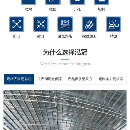
拉弯
拉丝
开孔
切割
扩口
缩口
激光焊接
螺纹加工
精抛
为什么选择泓冠
Why did you choose this hong guan
规格齐全更省心
生产周期有保障
产品保质更安心
定制实力更雄厚