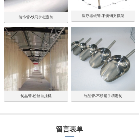
医疗器械管-不锈钢支撑架
装饰管-铁马护栏定制
制品管-不锈钢手柄定制
制品管-粉丝自挂机
留言表单