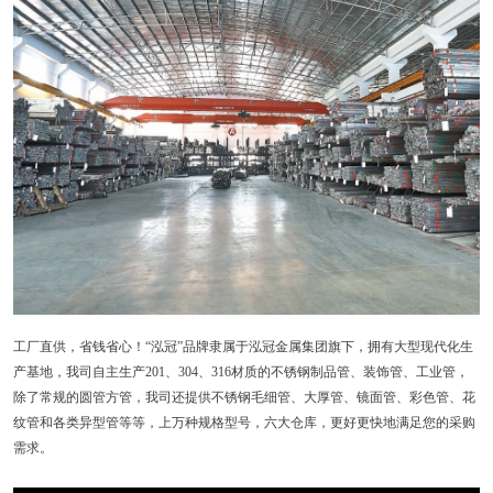
工厂直供，省钱省心！“泓冠”品牌隶属于泓冠金属集团旗下，拥有大型现代化生
产基地，我司自主生产201、304、316材质的不锈钢制品管、装饰管、工业管，
除了常规的圆管方管，我司还提供不锈钢毛细管、大厚管、镜面管、彩色管、花
纹管和各类异型管等等，上万种规格型号，六大仓库，更好更快地满足您的采购
需求。