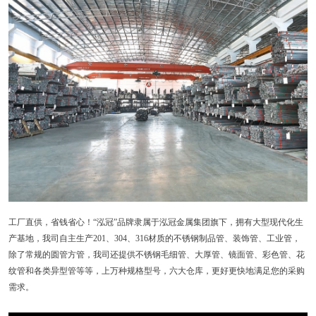
工厂直供，省钱省心！“泓冠”品牌隶属于泓冠金属集团旗下，拥有大型现代化生
产基地，我司自主生产201、304、316材质的不锈钢制品管、装饰管、工业管，
除了常规的圆管方管，我司还提供不锈钢毛细管、大厚管、镜面管、彩色管、花
纹管和各类异型管等等，上万种规格型号，六大仓库，更好更快地满足您的采购
需求。