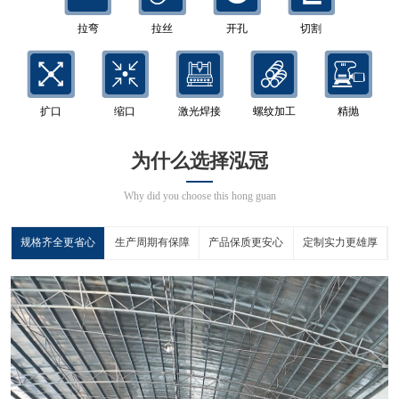
拉弯
拉丝
开孔
切割
扩口
缩口
激光焊接
螺纹加工
精抛
为什么选择泓冠
Why did you choose this hong guan
规格齐全更省心
生产周期有保障
产品保质更安心
定制实力更雄厚