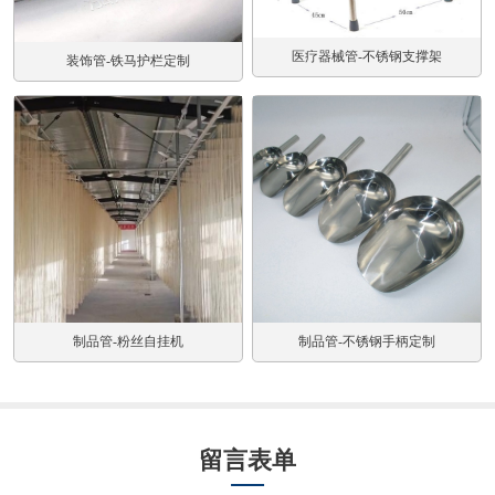
医疗器械管-不锈钢支撑架
装饰管-铁马护栏定制
制品管-不锈钢手柄定制
制品管-粉丝自挂机
留言表单