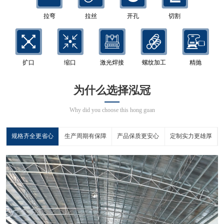
拉弯
拉丝
开孔
切割
扩口
缩口
激光焊接
螺纹加工
精抛
为什么选择泓冠
Why did you choose this hong guan
规格齐全更省心
生产周期有保障
产品保质更安心
定制实力更雄厚