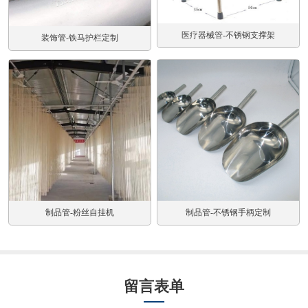
医疗器械管-不锈钢支撑架
装饰管-铁马护栏定制
制品管-不锈钢手柄定制
制品管-粉丝自挂机
留言表单