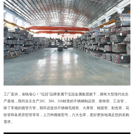
工厂直供，省钱省心！“泓冠”品牌隶属于泓冠金属集团旗下，拥有大型现代化生
产基地，我司自主生产201、304、316材质的不锈钢制品管、装饰管、工业管，
除了常规的圆管方管，我司还提供不锈钢毛细管、大厚管、镜面管、彩色管、花
纹管和各类异型管等等，上万种规格型号，六大仓库，更好更快地满足您的采购
需求。