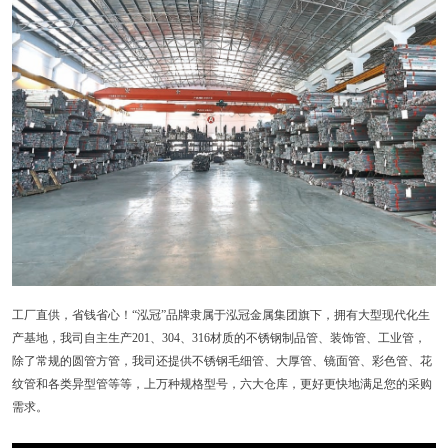
工厂直供，省钱省心！“泓冠”品牌隶属于泓冠金属集团旗下，拥有大型现代化生
产基地，我司自主生产201、304、316材质的不锈钢制品管、装饰管、工业管，
除了常规的圆管方管，我司还提供不锈钢毛细管、大厚管、镜面管、彩色管、花
纹管和各类异型管等等，上万种规格型号，六大仓库，更好更快地满足您的采购
需求。