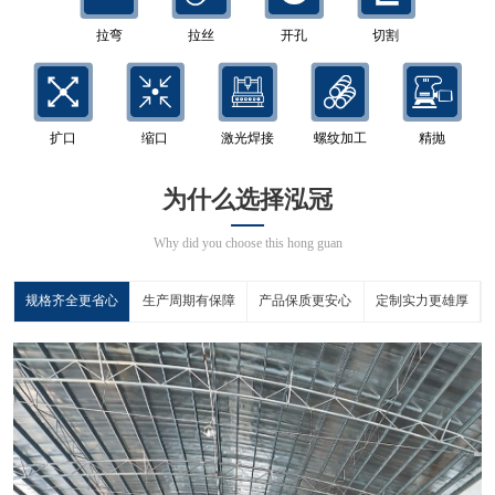
拉弯
拉丝
开孔
切割
扩口
缩口
激光焊接
螺纹加工
精抛
为什么选择泓冠
Why did you choose this hong guan
规格齐全更省心
生产周期有保障
产品保质更安心
定制实力更雄厚