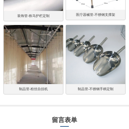
医疗器械管-不锈钢支撑架
装饰管-铁马护栏定制
制品管-不锈钢手柄定制
制品管-粉丝自挂机
留言表单